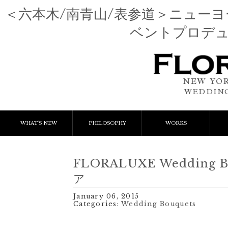
＜六本木/南青山/表参道＞ニュー
ベントプロデ
NEW YOR
WEDDING
WHAT'S NEW
PHILOSOPHY
WORKS
NEWS & EVENT
Event Flower
We
FLORALUXE Wedding B
LESSON
Client Works
W
ア
January 06, 2015
BLOGS
Gift Flower
Categories:
Wedding Bouquets
Lesson