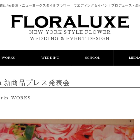
南青山/表参道＞ニューヨークスタイルフラワー ウエディング＆イベントプロデュース・装
NEW YORK STYLE FLOWER
WEDDING & EVENT DESIGN
WORKS
WEDDING
SCHOOL
MEDI
vent Flower
Wedding Bouquets
レッスン
la 新商品プレス発表会
lient Works
Wedding Items
AIFDとは
orks
,
WORKS
Gift Flower
ﾌﾚｯｼｭﾌﾗﾜｰｺｰｽ
Lesson
ﾌﾟﾘｻﾞｰﾌﾞﾄﾞﾌﾗﾜｰｺｰｽ
ご予約フォーム