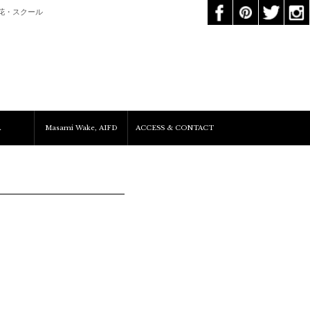
花・スクール
A
Masami Wake, AIFD
ACCESS & CONTACT
Services&Clients