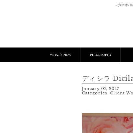
＜六本木/
WHAT'S NEW
PHILOSOPHY
NEWS & EVENT
E
ディシラ Dici
LESSON
C
January 07, 2017
Categories:
Client W
BLOGS