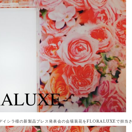
a デイシラ様の新製品プレス発表会の会場装花をFLORALUXEで担