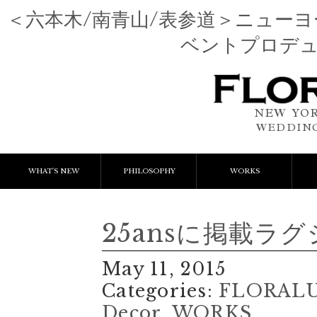
＜六本木/南青山/表参道＞ニュー
ベントプロデ
NEW YOR
WEDDING
WHAT'S NEW
PHILOSOPHY
WORKS
NEWS & EVENT
Event Flower
We
25ansに掲載ラ
LESSON
Client Works
W
May 11, 2015
BLOGS
Gift Flower
Categories:
FLORALUX
Decor
,
WORKS
Lesson