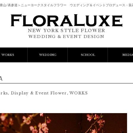
南青山/表参道＞ニューヨークスタイルフラワー ウエディング＆イベントプロデュース・装
NEW YORK STYLE FLOWER
WEDDING & EVENT DESIGN
WORKS
WEDDING
SCHOOL
MEDI
vent Flower
Wedding Bouquets
レッスン
Ａ
lient Works
Wedding Items
AIFDとは
orks
,
Display & Event Flower
,
WORKS
Gift Flower
ﾌﾚｯｼｭﾌﾗﾜｰｺｰｽ
Lesson
ﾌﾟﾘｻﾞｰﾌﾞﾄﾞﾌﾗﾜｰｺｰｽ
ご予約フォーム