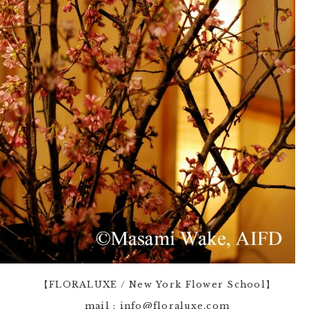
【FLORALUXE / New York Flower School】
mail : info@floraluxe.com