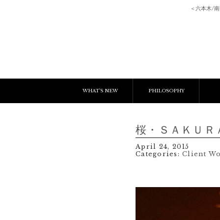
＜六本木/
WHAT'S NEW
PHILOSOPHY
NEWS & EVENT
E
桜・ＳＡＫＵＲ
LESSON
C
April 24, 2015
Categories:
Client W
BLOGS