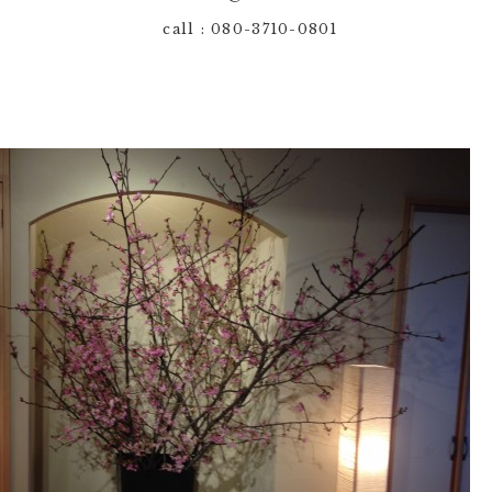
call : 080-3710-0801