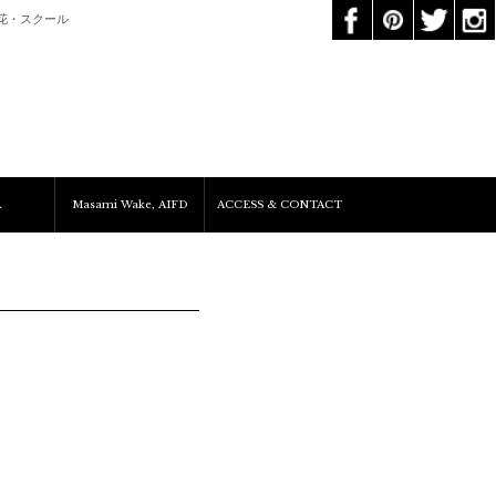
花・スクール
A
Masami Wake, AIFD
ACCESS & CONTACT
Services&Clients