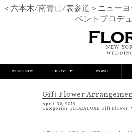
＜六本木/南青山/表参道＞ニュー
ベントプロデ
NEW YOR
WEDDING
WHAT'S NEW
PHILOSOPHY
WORKS
NEWS & EVENT
Event Flower
We
Gift Flower Arrangeme
LESSON
Client Works
W
April 02, 2015
Categories:
FLORALUXE Gift Flower
,
BLOGS
Gift Flower
Lesson