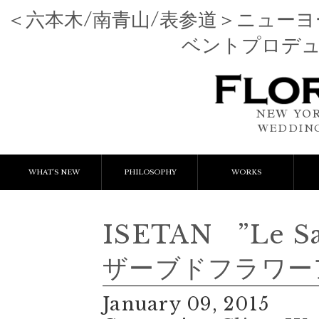
＜六本木/南青山/表参道＞ニュー
ベントプロデ
NEW YOR
WEDDING
WHAT'S NEW
PHILOSOPHY
WORKS
NEWS & EVENT
Event Flower
We
ISETAN ”Le Sa
LESSON
Client Works
W
ザーブドフラワ
BLOGS
Gift Flower
January 09, 2015
Lesson