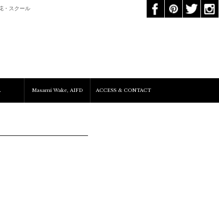
花・スクール
A
Masami Wake, AIFD
ACCESS & CONTACT
Services&Clients