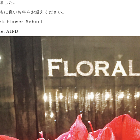
ました。
もに良いお年をお迎えください。
k Flower School
, AIFD