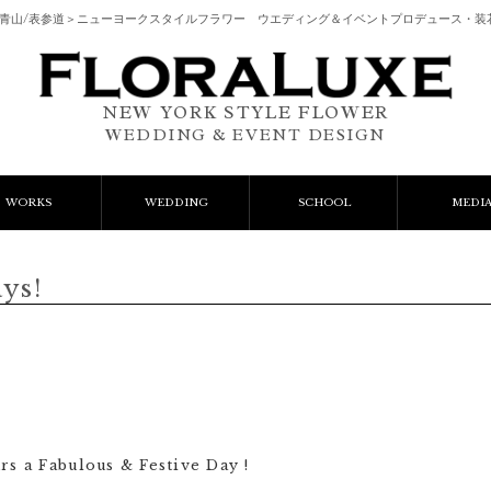
南青山/表参道＞ニューヨークスタイルフラワー ウエディング＆イベントプロデュース・装
NEW YORK STYLE FLOWER
WEDDING & EVENT DESIGN
WORKS
WEDDING
SCHOOL
MEDI
vent Flower
Wedding Bouquets
レッスン
ys!
lient Works
Wedding Items
AIFDとは
Gift Flower
ﾌﾚｯｼｭﾌﾗﾜｰｺｰｽ
Lesson
ﾌﾟﾘｻﾞｰﾌﾞﾄﾞﾌﾗﾜｰｺｰｽ
s a Fabulous & Festive Day !
ご予約フォーム