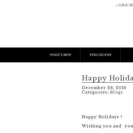
＜六本木/
WHAT'S NEW
PHILOSOPHY
NEWS & EVENT
E
Happy Holida
LESSON
C
December 26, 2016
Categories:
Blogs
BLOGS
Happy Holidays !
Wishing you and your