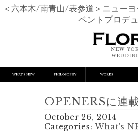
＜六本木/南青山/表参道＞ニュー
ベントプロデ
NEW YOR
WEDDING
WHAT'S NEW
PHILOSOPHY
WORKS
NEWS & EVENT
Event Flower
We
OPENERSに連
LESSON
Client Works
W
October 26, 2014
BLOGS
Gift Flower
Categories:
What's N
Lesson