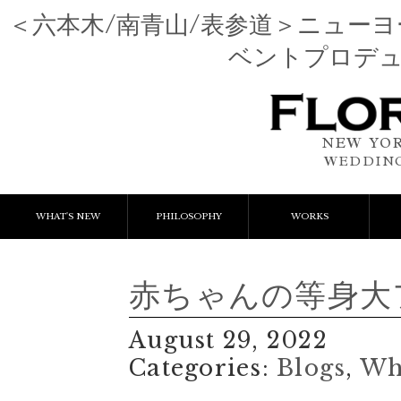
＜六本木/南青山/表参道＞ニュー
ベントプロデ
NEW YOR
WEDDING
WHAT'S NEW
PHILOSOPHY
WORKS
NEWS & EVENT
Event Flower
We
赤ちゃんの等身大
LESSON
Client Works
W
August 29, 2022
BLOGS
Gift Flower
Categories:
Blogs
,
Wh
Lesson