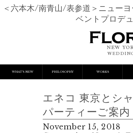
＜六本木/南青山/表参道＞ニュー
ベントプロデ
NEW YOR
WEDDING
WHAT'S NEW
PHILOSOPHY
WORKS
NEWS & EVENT
Event Flower
We
エネコ 東京とシャ
LESSON
Client Works
W
パーティーご案内
BLOGS
Gift Flower
November 15, 2018
Lesson