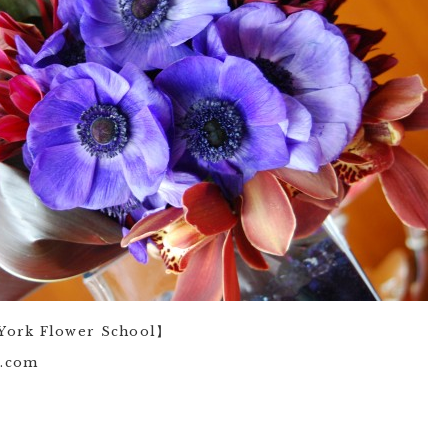
ork Flower School】
e.com