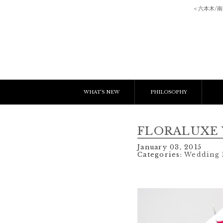
＜六本木/
WHAT'S NEW
PHILOSOPHY
NEWS & EVENT
E
FLORALUXE W
LESSON
C
January 03, 2015
Categories:
Wedding 
BLOGS