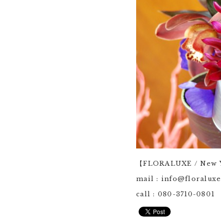
【FLORALUXE / New Y
mail : info@floralux
call : 080-3710-0801