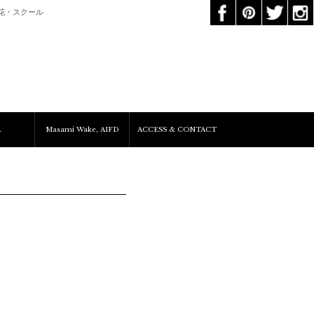
花・スクール
A
Masami Wake, AIFD
ACCESS & CONTACT
Services&Clients