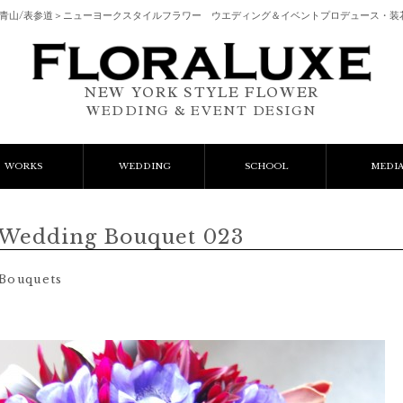
南青山/表参道＞ニューヨークスタイルフラワー ウエディング＆イベントプロデュース・装
NEW YORK STYLE FLOWER
WEDDING & EVENT DESIGN
WORKS
WEDDING
SCHOOL
MEDI
vent Flower
Wedding Bouquets
レッスン
edding Bouquet 023
lient Works
Wedding Items
AIFDとは
Bouquets
Gift Flower
ﾌﾚｯｼｭﾌﾗﾜｰｺｰｽ
Lesson
ﾌﾟﾘｻﾞｰﾌﾞﾄﾞﾌﾗﾜｰｺｰｽ
ご予約フォーム