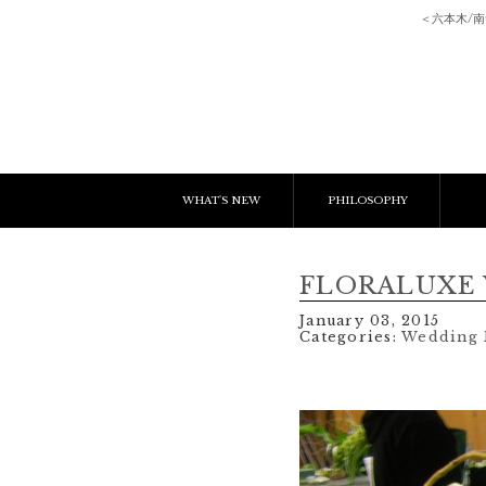
＜六本木/
WHAT'S NEW
PHILOSOPHY
NEWS & EVENT
E
FLORALUXE W
LESSON
C
January 03, 2015
Categories:
Wedding 
BLOGS