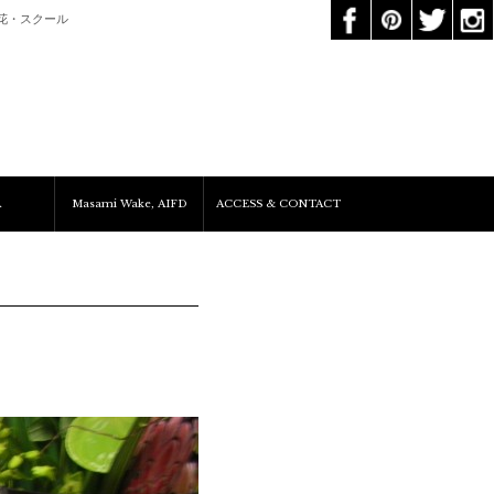
花・スクール
A
Masami Wake, AIFD
ACCESS & CONTACT
Services&Clients