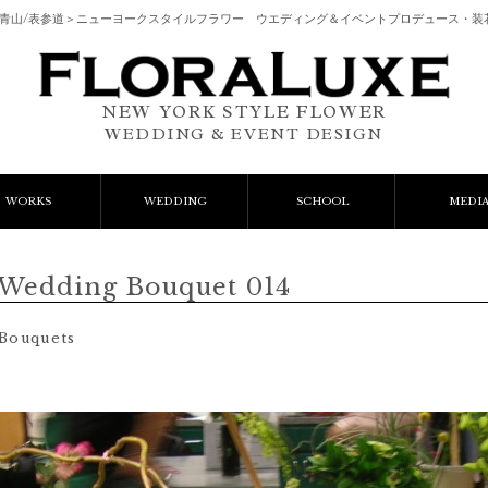
南青山/表参道＞ニューヨークスタイルフラワー ウエディング＆イベントプロデュース・装
NEW YORK STYLE FLOWER
WEDDING & EVENT DESIGN
WORKS
WEDDING
SCHOOL
MEDI
vent Flower
Wedding Bouquets
レッスン
edding Bouquet 014
lient Works
Wedding Items
AIFDとは
Bouquets
Gift Flower
ﾌﾚｯｼｭﾌﾗﾜｰｺｰｽ
Lesson
ﾌﾟﾘｻﾞｰﾌﾞﾄﾞﾌﾗﾜｰｺｰｽ
ご予約フォーム