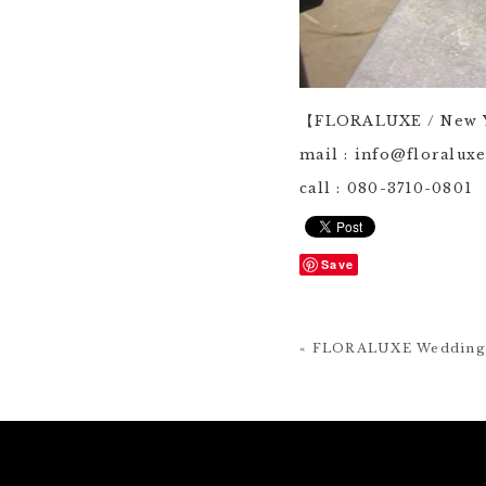
【FLORALUXE / New Y
mail : info@floralux
call : 080-3710-0801
Save
« FLORALUXE Wedding 