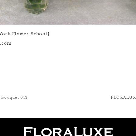
ork Flower School】
e.com
Bouquet 013
FLORALUXE