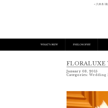
＜六本木/
WHAT'S NEW
PHILOSOPHY
NEWS & EVENT
E
FLORALUXE W
LESSON
C
January 03, 2015
Categories:
Wedding 
BLOGS