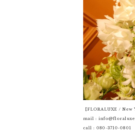
【FLORALUXE / New Y
mail : info@floralux
call : 080-3710-0801