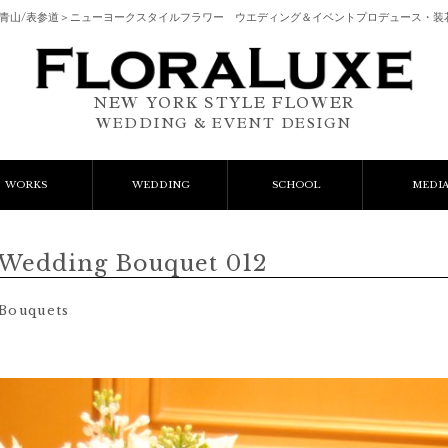
南青山/表参道＞ニューヨークスタイルフラワー ウエディング＆イベントプロデュース・装
NEW YORK STYLE FLOWER
WEDDING & EVENT DESIGN
WORKS
WEDDING
SCHOOL
MEDI
vent Flower
Wedding Bouquets
レッスン
edding Bouquet 012
lient Works
Wedding Items
AIFDとは
Bouquets
Gift Flower
ﾌﾚｯｼｭﾌﾗﾜｰｺｰｽ
Lesson
ﾌﾟﾘｻﾞｰﾌﾞﾄﾞﾌﾗﾜｰｺｰｽ
ご予約フォーム