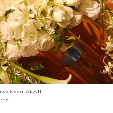
ork Flower School】
e.com