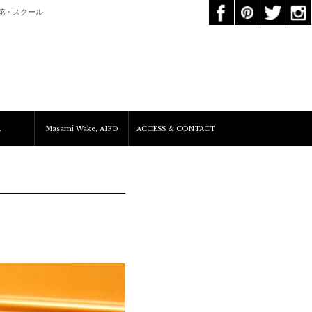
花・スクール
A
Masami Wake, AIFD
ACCESS & CONTACT
Services&Clients