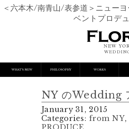
＜六本木/南青山/表参道＞ニュー
ベントプロデ
NEW YOR
WEDDING
WHAT'S NEW
PHILOSOPHY
WORKS
NEWS & EVENT
Event Flower
We
NY のWeddin
LESSON
Client Works
W
January 31, 2015
BLOGS
Gift Flower
Categories:
from NY
PRODUCE
Lesson