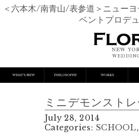
＜六本木/南青山/表参道＞ニュー
ベントプロデ
NEW YOR
WEDDING
WHAT'S NEW
PHILOSOPHY
WORKS
NEWS & EVENT
Event Flower
We
ミニデモンストレ
LESSON
Client Works
W
July 28, 2014
BLOGS
Gift Flower
Categories:
SCHOOL
Lesson