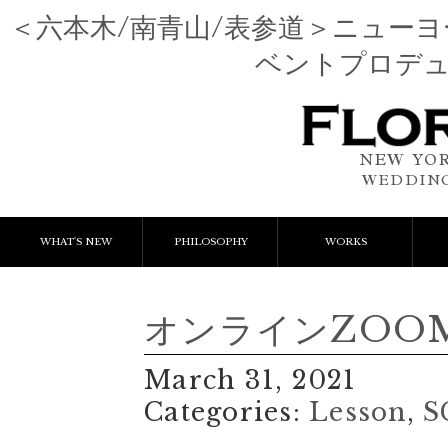
＜六本木/南青山/表参道＞ニュー
ベントプロデ
NEW YOR
WEDDING
WHAT'S NEW
PHILOSOPHY
WORKS
NEWS & EVENT
Event Flower
We
オンラインZOO
LESSON
Client Works
W
March 31, 2021
BLOGS
Gift Flower
Categories:
Lesson
,
S
Lesson