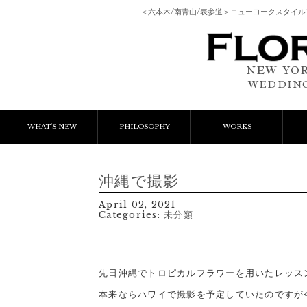
＜六本木/南青山/表参道＞ニューヨークスタイ
NEW YOR
WEDDING
WHAT'S NEW
PHILOSOPHY
WORKS
NEWS & EVENT
Event Flower
We
沖縄で撮影
LESSON
Client Works
W
April 02, 2021
Categories:
未分類
BLOGS
Gift Flower
Lesson
先日沖縄でトロピカルフラワーを用いたレッス
本来ならハワイで撮影を予定していたのですが