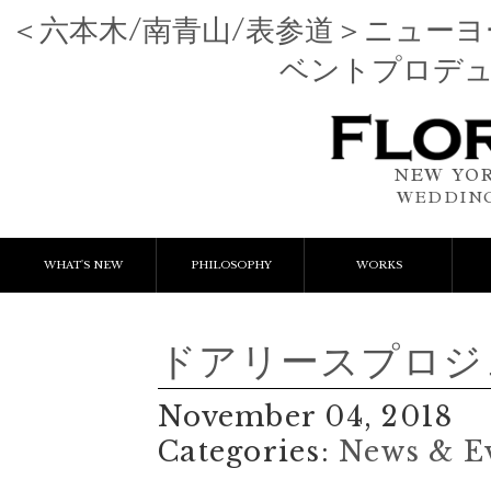
＜六本木/南青山/表参道＞ニュー
ベントプロデ
NEW YOR
WEDDING
WHAT'S NEW
PHILOSOPHY
WORKS
NEWS & EVENT
Event Flower
We
ドアリースプロジ
LESSON
Client Works
W
November 04, 2018
BLOGS
Gift Flower
Categories:
News & E
Lesson